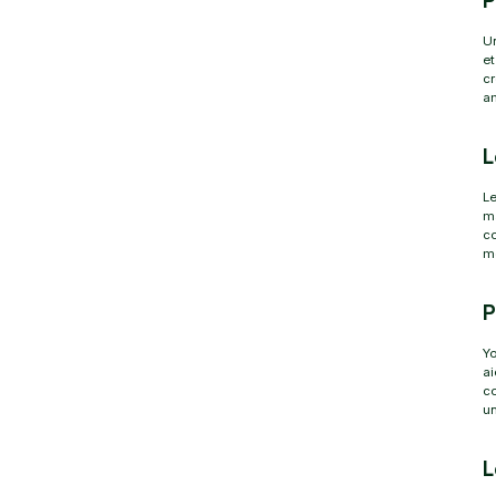
P
Un
et
cr
am
L
Le
ma
co
me
P
Yo
ai
co
un
L