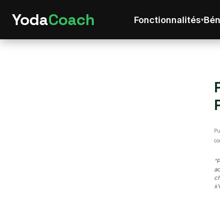
Yoda
Coach
Fonctionnalités
Bén
Pu
co
"P
ac
ch
s'