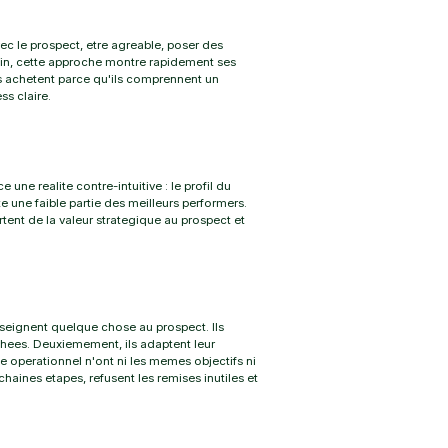
c le prospect, etre agreable, poser des
rrain, cette approche montre rapidement ses
ls achetent parce qu'ils comprennent un
ss claire.
ne realite contre-intuitive : le profil du
e une faible partie des meilleurs performers.
tent de la valeur strategique au prospect et
nseignent quelque chose au prospect. Ils
chees. Deuxiemement, ils adaptent leur
le operationnel n'ont ni les memes objectifs ni
chaines etapes, refusent les remises inutiles et