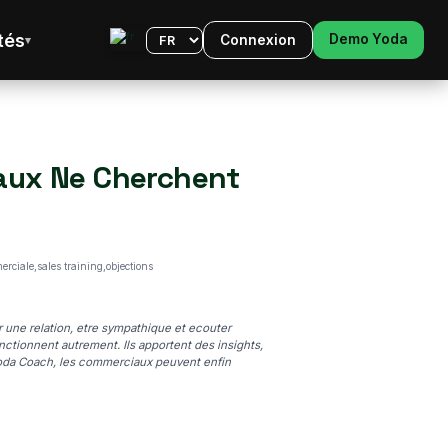
tés
Demo Yoda
Connexion
Langue
iaux Ne Cherchent
ciale,sales training,objections
une relation, etre sympathique et ecouter
nctionnent autrement. Ils apportent des insights,
 Yoda Coach, les commerciaux peuvent enfin