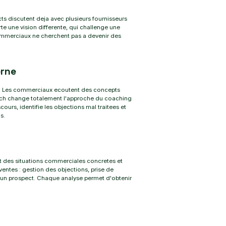
s discutent deja avec plusieurs fournisseurs
te une vision differente, qui challenge une
commerciaux ne cherchent pas a devenir des
erne
ue. Les commerciaux ecoutent des concepts
Coach change totalement l'approche du coaching
urs, identifie les objections mal traitees et
s.
t des situations commerciales concretes et
entes : gestion des objections, prise de
r un prospect. Chaque analyse permet d'obtenir