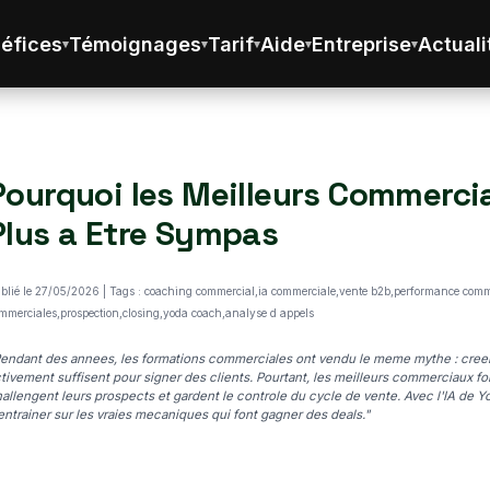
éfices
Témoignages
Tarif
Aide
Entreprise
Actuali
Pourquoi les Meilleurs Commerc
Plus a Etre Sympas
blié le 27/05/2026 | Tags : coaching commercial,ia commerciale,vente b2b,performance commer
mmerciales,prospection,closing,yoda coach,analyse d appels
endant des annees, les formations commerciales ont vendu le meme mythe : creer 
tivement suffisent pour signer des clients. Pourtant, les meilleurs commerciaux fo
allengent leurs prospects et gardent le controle du cycle de vente. Avec l'IA de
entrainer sur les vraies mecaniques qui font gagner des deals."