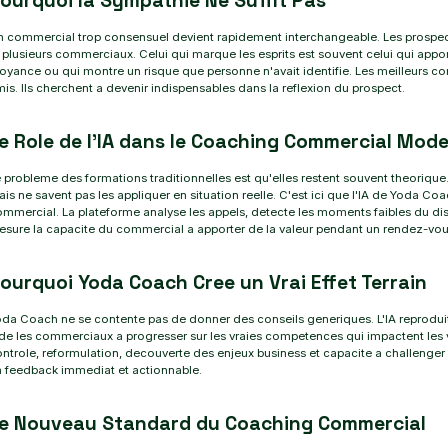
ourquoi la Sympathie Ne Suffit Pas
 commercial trop consensuel devient rapidement interchangeable. Les prospect
 plusieurs commerciaux. Celui qui marque les esprits est souvent celui qui appor
oyance ou qui montre un risque que personne n'avait identifie. Les meilleurs 
is. Ils cherchent a devenir indispensables dans la reflexion du prospect.
e Role de l'IA dans le Coaching Commercial Mod
 probleme des formations traditionnelles est qu'elles restent souvent theoriq
is ne savent pas les appliquer en situation reelle. C'est ici que l'IA de Yoda 
mmercial. La plateforme analyse les appels, detecte les moments faibles du disco
sure la capacite du commercial a apporter de la valeur pendant un rendez-vou
ourquoi Yoda Coach Cree un Vrai Effet Terrain
da Coach ne se contente pas de donner des conseils generiques. L'IA reprodui
de les commerciaux a progresser sur les vraies competences qui impactent les v
ntrole, reformulation, decouverte des enjeux business et capacite a challenge
 feedback immediat et actionnable.
e Nouveau Standard du Coaching Commercial