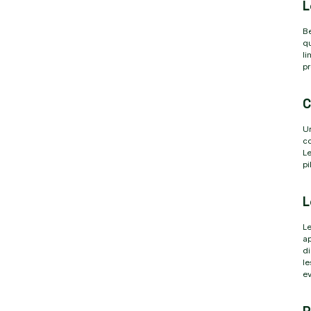
L
Be
qu
li
pr
C
Un
co
Le
pi
L
Le
ap
di
le
ev