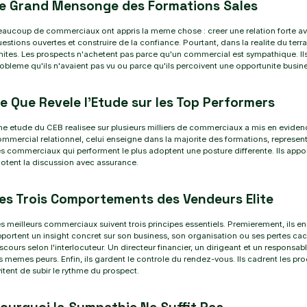
e Grand Mensonge des Formations Sales
aucoup de commerciaux ont appris la meme chose : creer une relation forte ave
estions ouvertes et construire de la confiance. Pourtant, dans la realite du te
mites. Les prospects n'achetent pas parce qu'un commercial est sympathique. I
obleme qu'ils n'avaient pas vu ou parce qu'ils percoivent une opportunite busine
e Que Revele l'Etude sur les Top Performers
e etude du CEB realisee sur plusieurs milliers de commerciaux a mis en evidence u
mmercial relationnel, celui enseigne dans la majorite des formations, represent
s commerciaux qui performent le plus adoptent une posture differente. Ils appor
lotent la discussion avec assurance.
es Trois Comportements des Vendeurs Elite
s meilleurs commerciaux suivent trois principes essentiels. Premierement, ils e
portent un insight concret sur son business, son organisation ou ses pertes ca
scours selon l'interlocuteur. Un directeur financier, un dirigeant et un responsab
s memes peurs. Enfin, ils gardent le controle du rendez-vous. Ils cadrent les pro
itent de subir le rythme du prospect.