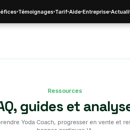
éfices
Témoignages
Tarif
Aide
Entreprise
Actuali
Ressources
AQ, guides et analys
rendre Yoda Coach, progresser en vente et res