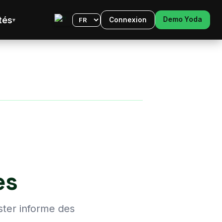
tés
Demo Yoda
Connexion
Langue
es
ter informe des