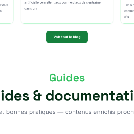
artificielle permettent aux commerciaux de s'entraîner
et aux
Les si
dans un ...
es
commer
d'a...
Voir tout le blog
Guides
ides & documentat
 et bonnes pratiques — contenus enrichis proc