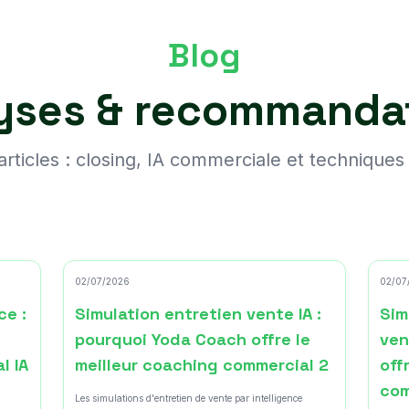
Blog
yses & recommanda
articles : closing, IA commerciale et techniques
02/07/2026
02/07
ce :
Simulation entretien vente IA :
Sim
pourquoi Yoda Coach offre le
ven
l IA
meilleur coaching commercial 2
off
com
Les simulations d'entretien de vente par intelligence