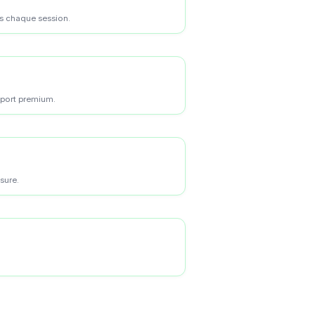
es chaque session.
pport premium.
sure.