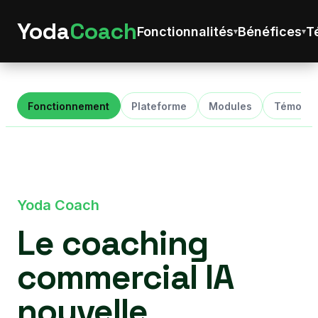
Yoda
Coach
Fonctionnalités
Bénéfices
T
Fonctionnement
Plateforme
Modules
Témoign
Yoda Coach
Le coaching
commercial IA
nouvelle