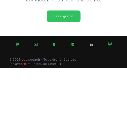
Essai gratuit
💬
✉️
🔒
⚖️
💡
in
© 2025 yoda.coach – Tous droits réservés
Fait avec
❤️
et un peu de ChatGPT