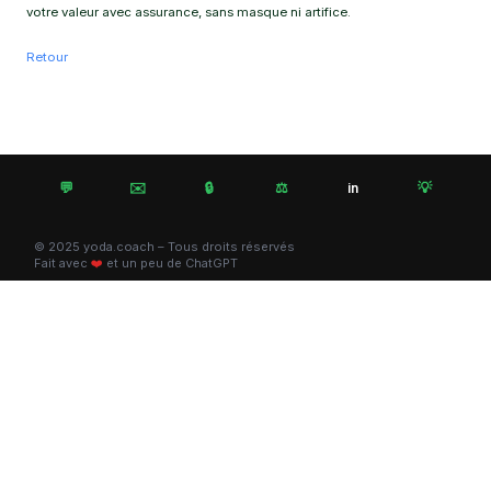
votre valeur avec assurance, sans masque ni artifice.
Retour
💬
✉️
🔒
⚖️
💡
in
© 2025 yoda.coach – Tous droits réservés
Fait avec
❤️
et un peu de ChatGPT