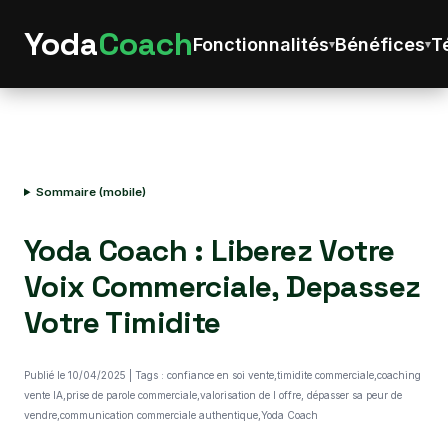
Yoda
Coach
Fonctionnalités
Bénéfices
T
Sommaire (mobile)
Yoda Coach : Liberez Votre
Voix Commerciale, Depassez
Votre Timidite
Publié le 10/04/2025 | Tags : confiance en soi vente,timidite commerciale,coaching
vente IA,prise de parole commerciale,valorisation de l offre, dépasser sa peur de
vendre,communication commerciale authentique,Yoda Coach