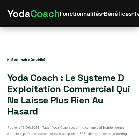
Yoda
Coach
Fonctionnalités
Bénéfices
T
Sommaire (mobile)
Yoda Coach : Le Systeme D
Exploitation Commercial Qui
Ne Laisse Plus Rien Au
Hasard
Publié le 19/06/2026 | Tags : Yoda Coach,coaching commercial IA,intelligence
artificielle,performance commerciale,prospection B2B,sales enablement,coaching