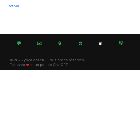
Retour
💬
✉️
🔒
⚖️
💡
in
© 2025 yoda.coach – Tous droits réservés
Fait avec
❤️
et un peu de ChatGPT