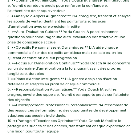
2. **Confiance Authentique:** Yoda Coach IA analyse les interactions
et fournit des retours precis pour renforcer la confiance et
l'authenticite de chaque vendeur.
3. **Analyse d'Appels Augmentee:** L'IA enregistre, transcrit et analyse
les appels de vente, identifiant les points forts et les axes
d'amelioration avec une precision inedite.
4. **Auto-Evaluation Guidee:** Yoda Coach IA pose les bonnes
questions pour encourager une auto-evaluation constructive et une
prise de conscience accrue.
5. **Objectifs Personnalises et Dynamiques:** L'IA aide chaque
commercial a fixer des objectifs ambitieux mais realisables, en les
ajustant en fonction de leur progression.
6. **Focus sur l'Amelioration Continue:** Yoda Coach IA se concentre
sur un domaine d'amelioration a la fois, garantissant des progres
tangibles et durables.
7. **Plans d'Action Inteligents:** L'IA genere des plans d'action
detaillees et adaptes au profil de chaque commercial.
8. **Responsabilisation Automatisee:** Yoda Coach IA suit les
progres, envoie des rappels et fournit des rapports precis sur l'atteinte
des objectifs.
9. **Developpement Professionnel Personnalise:** L'IA recommande
des ressources de formation et des opportunites de developpement
adaptees aux besoins individuels.
10. **Partage d'Experiences Optimise:** Yoda Coach IA facilite le
partage des succes et des echecs, transformant chaque experience en
une lecon pour toute l'equipe.