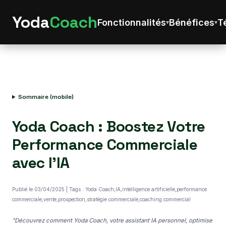
Yoda
Coach
Fonctionnalités
Bénéfices
T
Sommaire (mobile)
Yoda Coach : Boostez Votre
Performance Commerciale
avec l'IA
Publié le 03/04/2025 | Tags : Yoda Coach,IA,intelligence artificielle,performance
commerciale,vente,prospection,stratégie commerciale,coaching commercial
"Découvrez comment Yoda Coach, votre assistant IA personnel, optimise