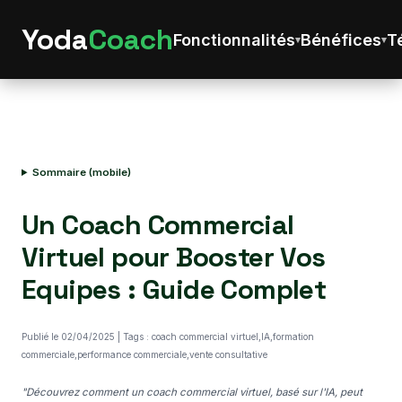
Yoda
Coach
Fonctionnalités
Bénéfices
T
Sommaire (mobile)
Un Coach Commercial
Virtuel pour Booster Vos
Equipes : Guide Complet
Publié le 02/04/2025 | Tags : coach commercial virtuel,IA,formation
commerciale,performance commerciale,vente consultative
"Découvrez comment un coach commercial virtuel, basé sur l'IA, peut