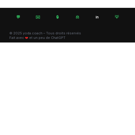
💬
✉️
🔒
⚖️
💡
in
© 2025 yoda.coach – Tous droits réservés
Fait avec
❤️
et un peu de ChatGPT