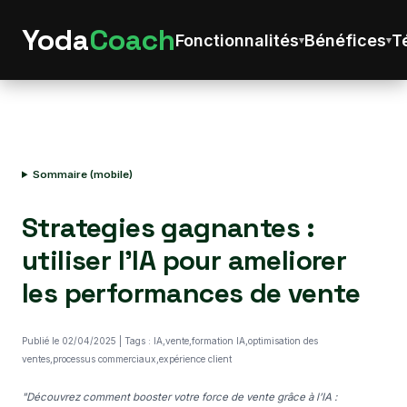
Yoda
Coach
Fonctionnalités
Bénéfices
T
Sommaire (mobile)
Strategies gagnantes :
utiliser l'IA pour ameliorer
les performances de vente
Publié le 02/04/2025 | Tags : IA,vente,formation IA,optimisation des
ventes,processus commerciaux,expérience client
"Découvrez comment booster votre force de vente grâce à l’IA :