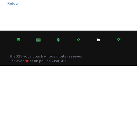
Retour
💬
✉️
🔒
⚖️
💡
in
© 2025 yoda.coach – Tous droits réservés
Fait avec
❤️
et un peu de ChatGPT