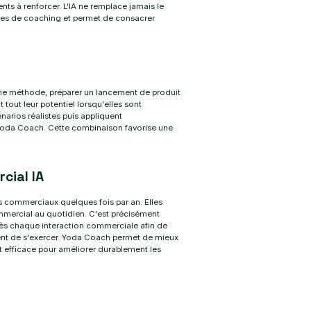
 à renforcer. L'IA ne remplace jamais le
nces de coaching et permet de consacrer
 une méthode, préparer un lancement de produit
out leur potentiel lorsqu'elles sont
arios réalistes puis appliquent
 Yoda Coach. Cette combinaison favorise une
cial IA
s commerciaux quelques fois par an. Elles
ercial au quotidien. C'est précisément
ès chaque interaction commerciale afin de
tent de s'exercer. Yoda Coach permet de mieux
nt efficace pour améliorer durablement les