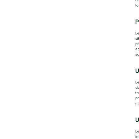
fa
lo
P
Le
si
pr
a
s
U
Le
du
tr
pr
ma
U
Le
in