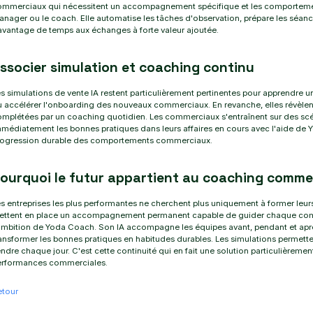
mmerciaux qui nécessitent un accompagnement spécifique et les comportements
nager ou le coach. Elle automatise les tâches d'observation, prépare les séa
vantage de temps aux échanges à forte valeur ajoutée.
ssocier simulation et coaching continu
s simulations de vente IA restent particulièrement pertinentes pour apprendre
 accélérer l'onboarding des nouveaux commerciaux. En revanche, elles révèlent t
mplétées par un coaching quotidien. Les commerciaux s'entraînent sur des scén
médiatement les bonnes pratiques dans leurs affaires en cours avec l'aide de
rogression durable des comportements commerciaux.
ourquoi le futur appartient au coaching commer
s entreprises les plus performantes ne cherchent plus uniquement à former leur
ettent en place un accompagnement permanent capable de guider chaque comm
ambition de Yoda Coach. Son IA accompagne les équipes avant, pendant et apr
ansformer les bonnes pratiques en habitudes durables. Les simulations permet
ndre chaque jour. C'est cette continuité qui en fait une solution particulièreme
erformances commerciales.
etour