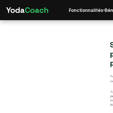
Yoda
Coach
Fonctionnalités
Bén
Pu
co
"L
pe
in
du