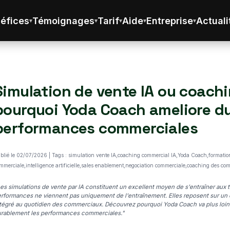
éfices
Témoignages
Tarif
Aide
Entreprise
Actuali
Simulation de vente IA ou coachi
pourquoi Yoda Coach ameliore d
performances commerciales
blié le 02/07/2026 | Tags : simulation vente IA,coaching commercial IA,Yoda Coach,format
mmerciale,intelligence artificielle,sales enablement,negociation commerciale,coaching des c
es simulations de vente par IA constituent un excellent moyen de s'entraîner aux
rformances ne viennent pas uniquement de l'entraînement. Elles reposent sur un 
tégré au quotidien des commerciaux. Découvrez pourquoi Yoda Coach va plus loin 
rablement les performances commerciales."