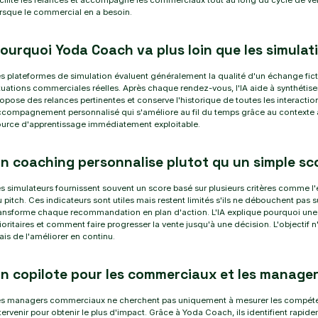
cilite les relances et accompagne les commerciaux tout au long du cycle de ve
rsque le commercial en a besoin.
ourquoi Yoda Coach va plus loin que les simulat
s plateformes de simulation évaluent généralement la qualité d'un échange ficti
tuations commerciales réelles. Après chaque rendez-vous, l'IA aide à synthétise
opose des relances pertinentes et conserve l'historique de toutes les interactio
ccompagnement personnalisé qui s'améliore au fil du temps grâce au context
ource d'apprentissage immédiatement exploitable.
n coaching personnalise plutot qu un simple sc
s simulateurs fournissent souvent un score basé sur plusieurs critères comme l'
 pitch. Ces indicateurs sont utiles mais restent limités s'ils ne débouchent pa
ansforme chaque recommandation en plan d'action. L'IA explique pourquoi une op
ioritaires et comment faire progresser la vente jusqu'à une décision. L'objecti
is de l'améliorer en continu.
n copilote pour les commerciaux et les manage
s managers commerciaux ne cherchent pas uniquement à mesurer les compétence
tervenir pour obtenir le plus d'impact. Grâce à Yoda Coach, ils identifient rapide