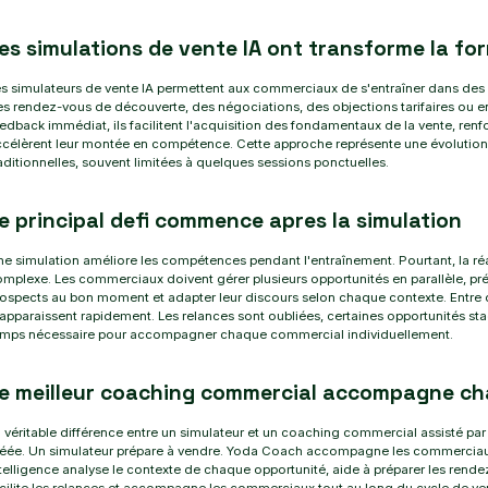
es simulations de vente IA ont transforme la f
s simulateurs de vente IA permettent aux commerciaux de s'entraîner dans des mi
s rendez-vous de découverte, des négociations, des objections tarifaires ou e
edback immédiat, ils facilitent l'acquisition des fondamentaux de la vente, re
célèrent leur montée en compétence. Cette approche représente une évolution
aditionnelles, souvent limitées à quelques sessions ponctuelles.
e principal defi commence apres la simulation
e simulation améliore les compétences pendant l'entraînement. Pourtant, la r
mplexe. Les commerciaux doivent gérer plusieurs opportunités en parallèle, pré
ospects au bon moment et adapter leur discours selon chaque contexte. Entre 
apparaissent rapidement. Les relances sont oubliées, certaines opportunités s
emps nécessaire pour accompagner chaque commercial individuellement.
e meilleur coaching commercial accompagne ch
 véritable différence entre un simulateur et un coaching commercial assisté par
réée. Un simulateur prépare à vendre. Yoda Coach accompagne les commerciaux
telligence analyse le contexte de chaque opportunité, aide à préparer les ren