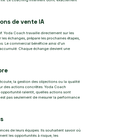
nte. Le coaching intervient donc exactement
ions de vente IA
f. Yoda Coach travaille directement sur les
r les échanges, prépare les prochaines étapes,
ns. Le commercial bénéficie ainsi d'un
e accumulé. Chaque échange devient une
ore
écoute, la gestion des objections ou la qualité
s sur des actions concrètes. Yoda Coach
portunité ralentit, quelles actions sont
f n'est pas seulement de mesurer la performance
rs
s de leurs équipes. Ils souhaitent savoir où
ment les opportunités à risque, les