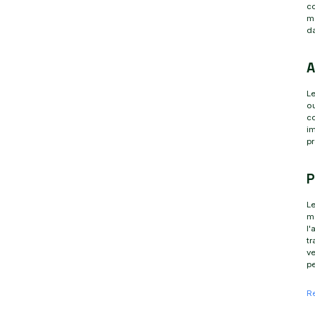
co
ma
da
A
Le
ou
co
im
p
P
Le
m
l'
tr
ve
p
R