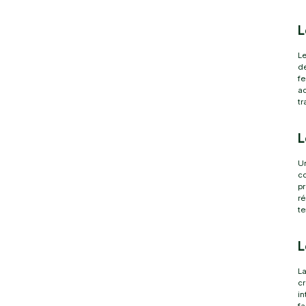
L
Le
de
fe
ac
tr
L
Un
co
pr
ré
t
L
La
c
in