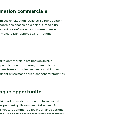
ormation commerciale
ses en situation réalistes. Ils reproduisent
ncore des phases de closing. Grâce à un
nforcent la confiance des commerciaux et
 majeure par rapport aux formations
éalité commerciale est beaucoup plus
parer leurs rendez-vous, relancer leurs
deux formations, les anciennes habitudes
tagnent et les managers disposent rarement du
aque opportunite
 IA réside dans le moment où la valeur est
 pendant qu'ils vendent réellement. Son
dez-vous, recommande les prochaines actions,