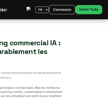
tés
Demo Yoda
Connexion
Langue
ng commercial IA :
urablement les
ion commerciale,entrainement commercial,performance
ommerciaux
 techniques commerciales. Mais les meilleures
coaching continu, contextualisé et directement
que les simulateurs de vente IA pour améliorer