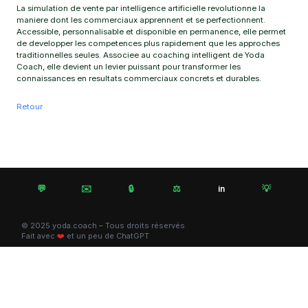
La simulation de vente par intelligence artificielle revolutionne la
maniere dont les commerciaux apprennent et se perfectionnent.
Accessible, personnalisable et disponible en permanence, elle permet
de developper les competences plus rapidement que les approches
traditionnelles seules. Associee au coaching intelligent de Yoda
Coach, elle devient un levier puissant pour transformer les
connaissances en resultats commerciaux concrets et durables.
Retour
💬
✉️
🔒
⚖️
💡
in
© 2025 yoda.coach – Tous droits réservés
Fait avec
❤️
et un peu de ChatGPT