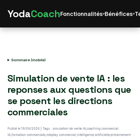
Yoda
Coach
Fonctionnalités
Bénéfices
T
Sommaire (mobile)
Simulation de vente IA : les
reponses aux questions que
se posent les directions
commerciales
Publié le 19/06/2026 | Tags : simulation de vente IA,coaching commercial
IA,formation commerciale,roleplay commercial,intelligence artificielle,entrainement