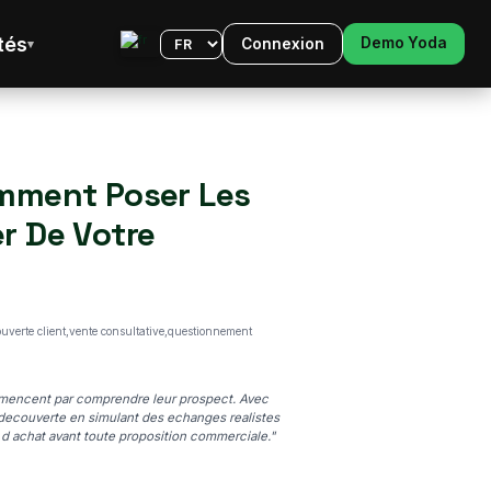
tés
Demo Yoda
Connexion
Langue
omment Poser Les
r De Votre
uverte client,vente consultative,questionnement
mmencent par comprendre leur prospect. Avec
la decouverte en simulant des echanges realistes
ns d achat avant toute proposition commerciale."