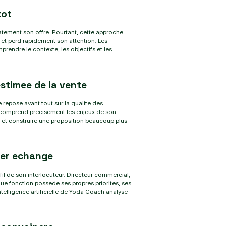
tot
atement son offre. Pourtant, cette approche
e et perd rapidement son attention. Les
prendre le contexte, les objectifs et les
estimee de la vente
 repose avant tout sur la qualite des
 comprend precisement les enjeux de son
 et construire une proposition beaucoup plus
ier echange
l de son interlocuteur. Directeur commercial,
ue fonction possede ses propres priorites, ses
telligence artificielle de Yoda Coach analyse