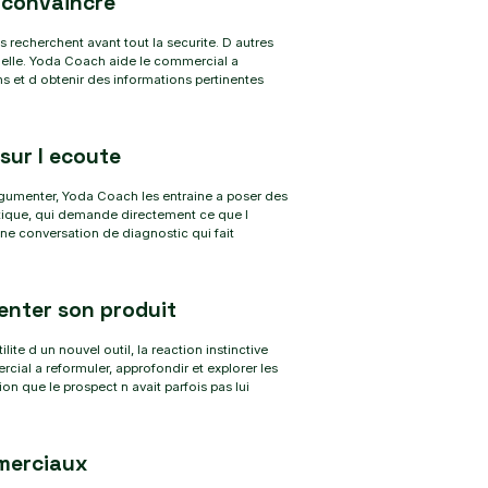
 convaincre
recherchent avant tout la securite. D autres
onnelle. Yoda Coach aide le commercial a
ons et d obtenir des informations pertinentes
 sur l ecoute
rgumenter, Yoda Coach les entraine a poser des
ceptique, qui demande directement ce que l
une conversation de diagnostic qui fait
enter son produit
ite d un nouvel outil, la reaction instinctive
al a reformuler, approfondir et explorer les
ion que le prospect n avait parfois pas lui
mmerciaux