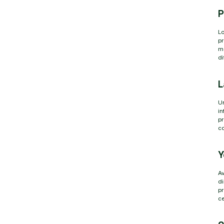
P
Lo
pr
me
di
L
Un
in
pr
c
Y
Av
di
pr
ce