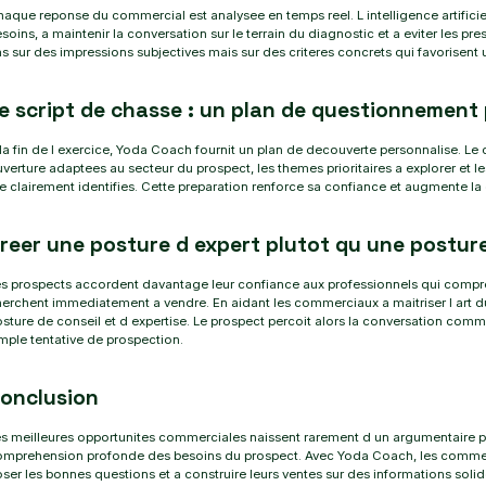
aque reponse du commercial est analysee en temps reel. L intelligence artificiel
soins, a maintenir la conversation sur le terrain du diagnostic et a eviter les 
s sur des impressions subjectives mais sur des criteres concrets qui favorisen
e script de chasse : un plan de questionnement p
la fin de l exercice, Yoda Coach fournit un plan de decouverte personnalise. L
verture adaptees au secteur du prospect, les themes prioritaires a explorer et les
e clairement identifies. Cette preparation renforce sa confiance et augmente la
reer une posture d expert plutot qu une postur
s prospects accordent davantage leur confiance aux professionnels qui compr
erchent immediatement a vendre. En aidant les commerciaux a maitriser l art
sture de conseil et d expertise. Le prospect percoit alors la conversation com
mple tentative de prospection.
onclusion
s meilleures opportunites commerciales naissent rarement d un argumentaire par
omprehension profonde des besoins du prospect. Avec Yoda Coach, les commer
ser les bonnes questions et a construire leurs ventes sur des informations solide