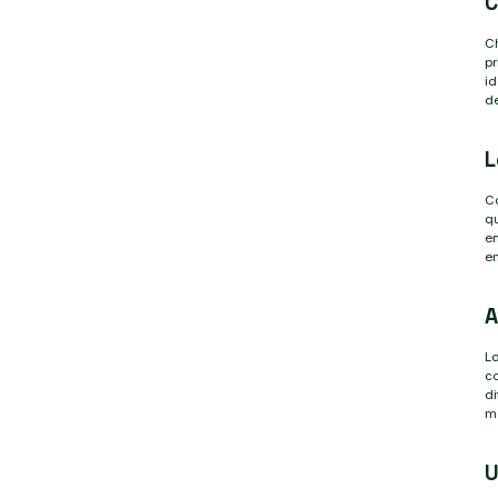
C
Ch
pr
id
de
L
Co
qu
en
em
A
Lo
co
di
me
U