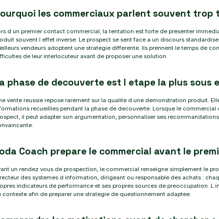
ourquoi les commerciaux parlent souvent trop 
rs d un premier contact commercial, la tentation est forte de presenter immedi
oduit souvent l effet inverse. Le prospect se sent face a un discours standardis
illeurs vendeurs adoptent une strategie differente. Ils prennent le temps de com
fficultes de leur interlocuteur avant de proposer une solution.
a phase de decouverte est l etape la plus sous 
e vente reussie repose rarement sur la qualite d une demonstration produit. Elle
formations recueillies pendant la phase de decouverte. Lorsque le commercial
ospect, il peut adapter son argumentation, personnaliser ses recommandations
onvaincante.
oda Coach prepare le commercial avant le prem
ant un rendez vous de prospection, le commercial renseigne simplement le profi
recteur des systemes d information, dirigeant ou responsable des achats : chaq
opres indicateurs de performance et ses propres sources de preoccupation. L in
 contexte afin de preparer une strategie de questionnement adaptee.