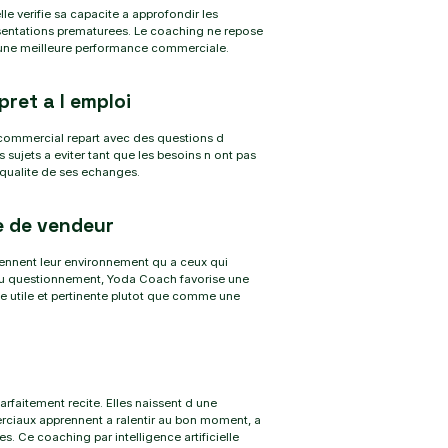
le verifie sa capacite a approfondir les
presentations prematurees. Le coaching ne repose
t une meilleure performance commerciale.
ret a l emploi
e commercial repart avec des questions d
 sujets a eviter tant que les besoins n ont pas
 qualite de ses echanges.
e de vendeur
ennent leur environnement qu a ceux qui
 du questionnement, Yoda Coach favorise une
me utile et pertinente plutot que comme une
faitement recite. Elles naissent d une
ciaux apprennent a ralentir au bon moment, a
s. Ce coaching par intelligence artificielle