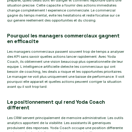
preparer, quels deals sont en danger et comment repondre dans une
situation precise. Cette capacite a fournir des actions immediates
change completement l experience commerciale. Le commercial
gagne du temps mental, evite les hesitations et reste focalise sur ce
qui genere reellement des opportunites et du closing.
Pourquoi les managers commerciaux gagnent
en efficacite
Les managers commerciaux passent souvent trop de temps a analyser
des KPI sans savoir quelles actions lancer rapidement. Avec Yoda
Coach, ils obtiennent une vision beaucoup plus operationnelle de leur
equipe. L intelligence artificielle detecte les commerciaux qui ont
besoin de coaching, les deals a risque et les opportunites prioritaires.
Le manager ne voit plus uniquement une baisse de performance. Il voit
pourquoi elle apparait et quelles actions peuvent corriger la situation
avant qu il soit trop tard.
Le positionnement qui rend Yoda Coach
different
Les CRM servent principalement de memoire administrative. Les outils
analytics apportent de la visibilite. Les assistants IA generiques
produisent des reponses. Yoda Coach occupe une position differente