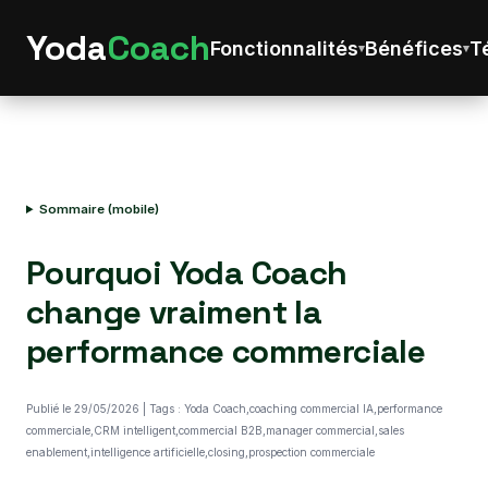
Yoda
Coach
Fonctionnalités
Bénéfices
T
Sommaire (mobile)
Pourquoi Yoda Coach
change vraiment la
performance commerciale
Publié le 29/05/2026 | Tags : Yoda Coach,coaching commercial IA,performance
commerciale,CRM intelligent,commercial B2B,manager commercial,sales
enablement,intelligence artificielle,closing,prospection commerciale