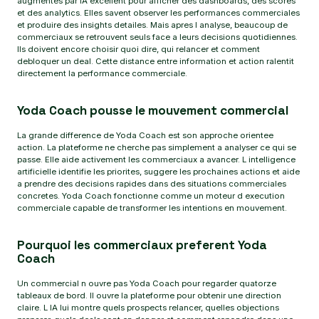
augmentes par IA excellent pour afficher des dashboards, des scores
et des analytics. Elles savent observer les performances commerciales
et produire des insights detailes. Mais apres l analyse, beaucoup de
commerciaux se retrouvent seuls face a leurs decisions quotidiennes.
Ils doivent encore choisir quoi dire, qui relancer et comment
debloquer un deal. Cette distance entre information et action ralentit
directement la performance commerciale.
Yoda Coach pousse le mouvement commercial
La grande difference de Yoda Coach est son approche orientee
action. La plateforme ne cherche pas simplement a analyser ce qui se
passe. Elle aide activement les commerciaux a avancer. L intelligence
artificielle identifie les priorites, suggere les prochaines actions et aide
a prendre des decisions rapides dans des situations commerciales
concretes. Yoda Coach fonctionne comme un moteur d execution
commerciale capable de transformer les intentions en mouvement.
Pourquoi les commerciaux preferent Yoda
Coach
Un commercial n ouvre pas Yoda Coach pour regarder quatorze
tableaux de bord. Il ouvre la plateforme pour obtenir une direction
claire. L IA lui montre quels prospects relancer, quelles objections