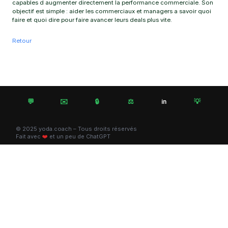
capables d augmenter directement la performance commerciale. Son
objectif est simple : aider les commerciaux et managers a savoir quoi
faire et quoi dire pour faire avancer leurs deals plus vite.
Retour
💬
✉️
🔒
⚖️
💡
in
© 2025 yoda.coach – Tous droits réservés
Fait avec
❤️
et un peu de ChatGPT