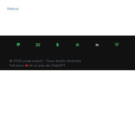
Retour
💬
✉️
🔒
⚖️
💡
in
© 2025 yoda.coach – Tous droits réservés
Fait avec
❤️
et un peu de ChatGPT