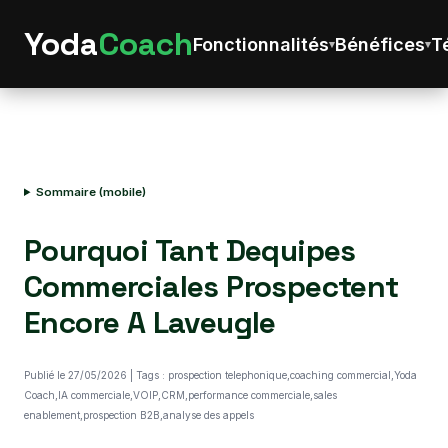
Yoda
Coach
Fonctionnalités
Bénéfices
T
Sommaire (mobile)
Pourquoi Tant Dequipes
Commerciales Prospectent
Encore A Laveugle
Publié le 27/05/2026 | Tags : prospection telephonique,coaching commercial,Yoda
Coach,IA commerciale,VOIP,CRM,performance commerciale,sales
enablement,prospection B2B,analyse des appels