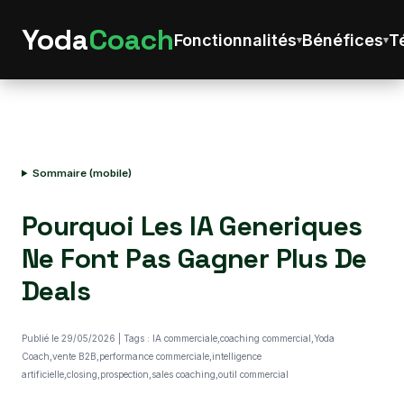
Yoda
Coach
Fonctionnalités
Bénéfices
T
Sommaire (mobile)
Pourquoi Les IA Generiques
Ne Font Pas Gagner Plus De
Deals
Publié le 29/05/2026 | Tags : IA commerciale,coaching commercial,Yoda
Coach,vente B2B,performance commerciale,intelligence
artificielle,closing,prospection,sales coaching,outil commercial