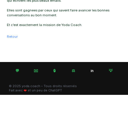
qui ecrivent les plus beaux emails.
Elles sont gagnees par ceux qui savent faire avancer les bonnes
conversations au bon moment.
Et c’est exactement la mission de Yoda Coach.
Retour
💬
✉️
🔒
⚖️
💡
in
© 2025 yoda.coach – Tous droits réservés
Fait avec
❤️
et un peu de ChatGPT