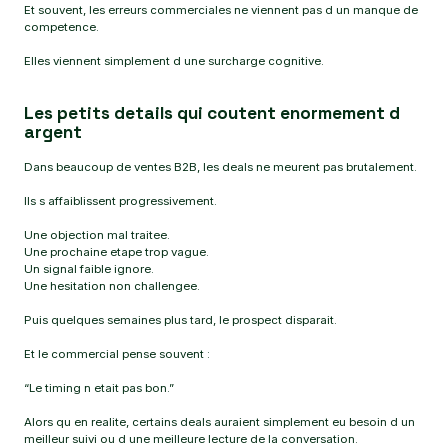
Et souvent, les erreurs commerciales ne viennent pas d un manque de
competence.
Elles viennent simplement d une surcharge cognitive.
Les petits details qui coutent enormement d
argent
Dans beaucoup de ventes B2B, les deals ne meurent pas brutalement.
Ils s affaiblissent progressivement.
Une objection mal traitee.
Une prochaine etape trop vague.
Un signal faible ignore.
Une hesitation non challengee.
Puis quelques semaines plus tard, le prospect disparait.
Et le commercial pense souvent :
“Le timing n etait pas bon.”
Alors qu en realite, certains deals auraient simplement eu besoin d un
meilleur suivi ou d une meilleure lecture de la conversation.