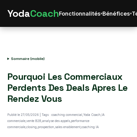
Yoda
Coach
Fonctionnalités
Bénéfices
T
Sommaire (mobile)
Pourquoi Les Commerciaux
Perdents Des Deals Apres Le
Rendez Vous
Publié le 27/05/2026 | Tags : coaching commercial,Yoda Coach,IA
commerciale,vente B2B,analyse des appels,performance
commerciale,closing,prospection,sales enablement,coaching IA