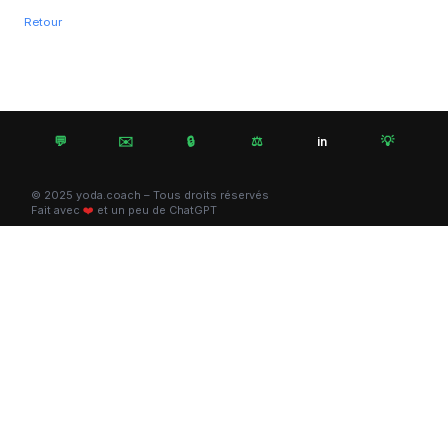
Retour
💬
✉️
🔒
⚖️
💡
in
© 2025 yoda.coach – Tous droits réservés
Fait avec
❤️
et un peu de ChatGPT