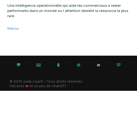
Une intelligence operationnelle qui aide les commerciaux a rester
performants dans un monde ou l attention devient la ressource la plus
rare.
Retour
💬
✉️
🔒
⚖️
💡
in
© 2025 yoda.coach – Tous droits réservés
Fait avec
❤️
et un peu de ChatGPT