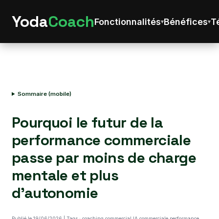
Yoda
Coach
Fonctionnalités
Bénéfices
T
Sommaire (mobile)
Pourquoi le futur de la
performance commerciale
passe par moins de charge
mentale et plus
d’autonomie
Publié le 19/06/2026 | Tags : coaching commercial,IA commerciale,performance