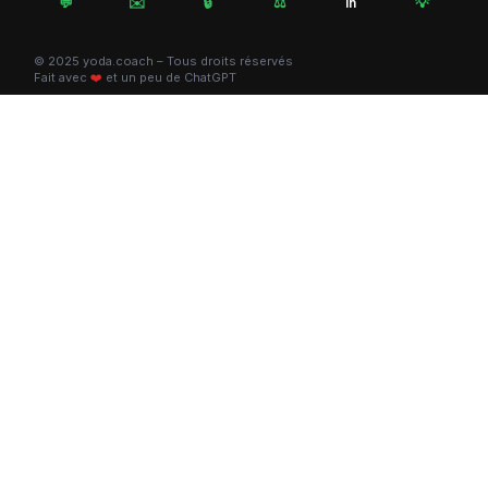
💬
✉️
🔒
⚖️
💡
in
© 2025 yoda.coach – Tous droits réservés
Fait avec
❤️
et un peu de ChatGPT