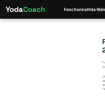
Yoda
Coach
Fonctionnalités
Bén
Pu
b2
"P
de
te
l'