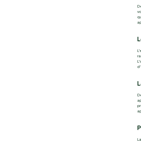
D
vo
qu
ap
L
L'
ra
L'
d
L
D
ap
pr
ap
P
La