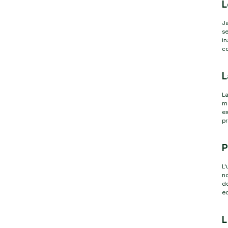
L
Ja
se
in
co
L
La
ma
ex
pr
P
L'
no
de
ec
L