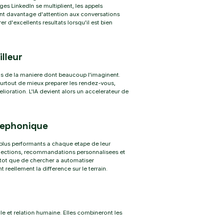
es LinkedIn se multiplient, les appels
dent davantage d'attention aux conversations
 d'excellents resultats lorsqu'il est bien
illeur
 pas de la maniere dont beaucoup l'imaginent.
surtout de mieux preparer les rendez-vous,
elioration. L'IA devient alors un accelerateur de
lephonique
r plus performants a chaque etape de leur
bjections, recommandations personnalisees et
utot que de chercher a automatiser
eellement la difference sur le terrain.
lle et relation humaine. Elles combineront les