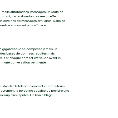
n. Emails automatises, messages LinkedIn en
Pourtant, cette abondance cree un effet
es dizaines de messages similaires. Dans ce
ombre et souvent plus efficace.
ste gigantesque ne compense jamais un
r des bases de donnees reduites mais
cis et chaque contact est valide avant le
ir une conversation pertinente.
e standards telephoniques et interlocuteurs
irectement la personne capable de prendre une
eaucoup plus rapides. Un bon ciblage