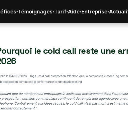
éfices
Témoignages
Tarif
Aide
Entreprise
Actuali
Pourquoi le cold call reste une 
2026
blié le 04/06/2026 | Tags : cold call,prospection telephonique,ia commerciale,coaching comm
b,prospection commerciale,performance commerciale,closing
endant que de nombreuses entreprises investissent massivement dans l'automatisa
 prospection, certains commerciaux continuent de remplir leur agenda avec une 
lephone. Contrairement aux idees recues, le cold call n'est pas mort. Il est meme
executer correctement."