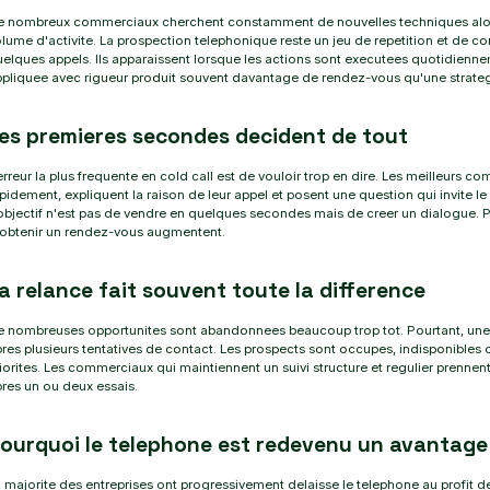
e nombreux commerciaux cherchent constamment de nouvelles techniques alors 
lume d'activite. La prospection telephonique reste un jeu de repetition et de co
elques appels. Ils apparaissent lorsque les actions sont executees quotidienn
pliquee avec rigueur produit souvent davantage de rendez-vous qu'une strategie
es premieres secondes decident de tout
erreur la plus frequente en cold call est de vouloir trop en dire. Les meilleurs co
pidement, expliquent la raison de leur appel et posent une question qui invite le 
objectif n'est pas de vendre en quelques secondes mais de creer un dialogue. Pl
'obtenir un rendez-vous augmentent.
a relance fait souvent toute la difference
e nombreuses opportunites sont abandonnees beaucoup trop tot. Pourtant, une
res plusieurs tentatives de contact. Les prospects sont occupes, indisponibles
iorites. Les commerciaux qui maintiennent un suivi structure et regulier prenne
res un ou deux essais.
ourquoi le telephone est redevenu un avantage
 majorite des entreprises ont progressivement delaisse le telephone au profit 