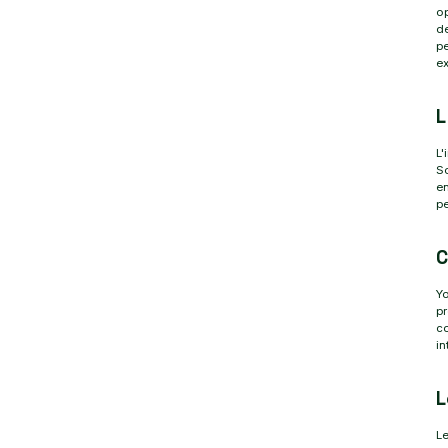
op
de
pe
ex
L
L'
So
en
p
C
Yo
pr
co
in
L
Le