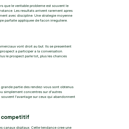
que le veritable probleme est souvent le
nstance. Les resultats arrivent rarement apres
ement avec discipline. Une strategie moyenne
 parfaite appliquee de facon irreguliere.
mmerciaux vont droit au but. Ils se presentent
prospect a participer a la conversation.
us le prospect parle tot, plus les chances
 grande partie des rendez-vous sont obtenus
 ou simplement concentres sur d'autres
nt souvent l'avantage sur ceux qui abandonnent
 competitif
des canaux digitaux. Cette tendance cree une