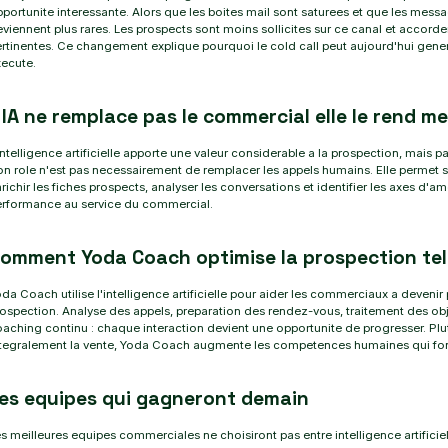
portunite interessante. Alors que les boites mail sont saturees et que les messag
viennent plus rares. Les prospects sont moins sollicites sur ce canal et accor
rtinentes. Ce changement explique pourquoi le cold call peut aujourd'hui generer
ecute.
 IA ne remplace pas le commercial elle le rend me
intelligence artificielle apporte une valeur considerable a la prospection, mais
n role n'est pas necessairement de remplacer les appels humains. Elle permet 
richir les fiches prospects, analyser les conversations et identifier les axes d'am
erformance au service du commercial.
omment Yoda Coach optimise la prospection te
da Coach utilise l'intelligence artificielle pour aider les commerciaux a deveni
ospection. Analyse des appels, preparation des rendez-vous, traitement des o
aching continu : chaque interaction devient une opportunite de progresser. Pl
tegralement la vente, Yoda Coach augmente les competences humaines qui font r
es equipes qui gagneront demain
s meilleures equipes commerciales ne choisiront pas entre intelligence artificie