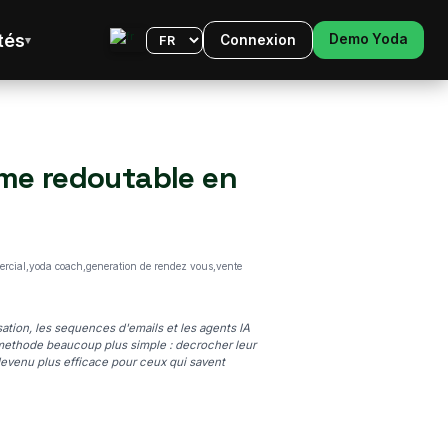
tés
Demo Yoda
Connexion
Langue
arme redoutable en
ercial,yoda coach,generation de rendez vous,vente
tion, les sequences d'emails et les agents IA
methode beaucoup plus simple : decrocher leur
 devenu plus efficace pour ceux qui savent