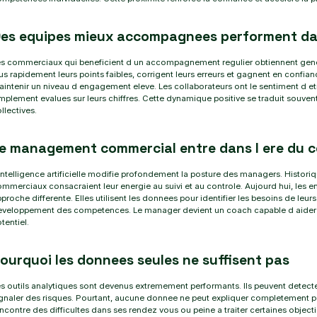
es equipes mieux accompagnees performent d
s commerciaux qui beneficient d un accompagnement regulier obtiennent general
us rapidement leurs points faibles, corrigent leurs erreurs et gagnent en conf
intenir un niveau d engagement eleve. Les collaborateurs ont le sentiment d et
mplement evalues sur leurs chiffres. Cette dynamique positive se traduit souve
llectives.
e management commercial entre dans l ere du 
intelligence artificielle modifie profondement la posture des managers. Histo
mmerciaux consacraient leur energie au suivi et au controle. Aujourd hui, les e
proche differente. Elles utilisent les donnees pour identifier les besoins de leurs
eveloppement des competences. Le manager devient un coach capable d aider 
tentiel.
ourquoi les donnees seules ne suffisent pas
s outils analytiques sont devenus extremement performants. Ils peuvent detecte
ignaler des risques. Pourtant, aucune donnee ne peut expliquer completement
ncontre des difficultes dans ses rendez vous ou peine a traiter certaines object