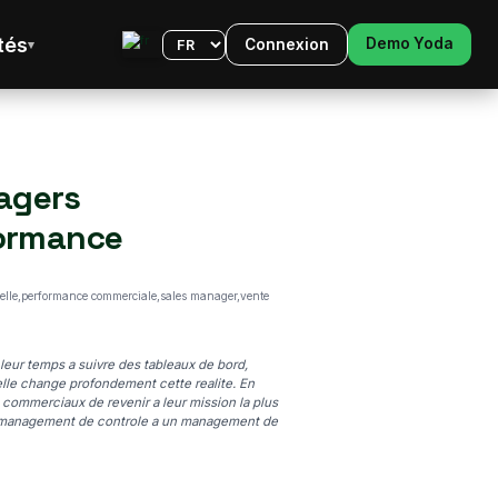
tés
Demo Yoda
Connexion
Langue
nagers
ormance
ielle,performance commerciale,sales manager,vente
eur temps a suivre des tableaux de bord,
cielle change profondement cette realite. En
 commerciaux de revenir a leur mission la plus
 un management de controle a un management de