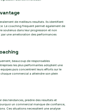
avantage
ement de meilleurs resultats. Ils identifient
iance. Le coaching frequent permet egalement de
re soutenus dans leur progression et non
nt par une amelioration des performances
coaching
riquement, beaucoup de responsables
ntreprises les plus performantes adoptent une
 equipes puis concentrent leurs efforts sur le
chaque commercial a atteindre son plein
r des tendances, predire des resultats et
 pourquoi un commercial manque de confiance,
ions. Ces situations necessitent une analyse