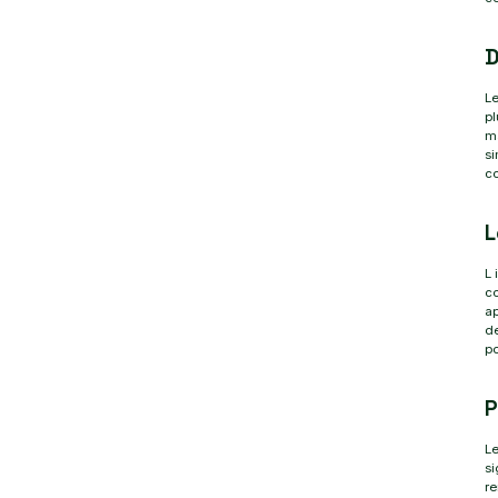
D
Le
pl
ma
si
co
L
L 
co
ap
d
po
P
Le
s
re