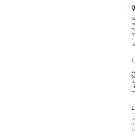
Q
D
do
di
gr
au
d
L
Lo
Da
du
L 
r
L
Le
fa
au
co