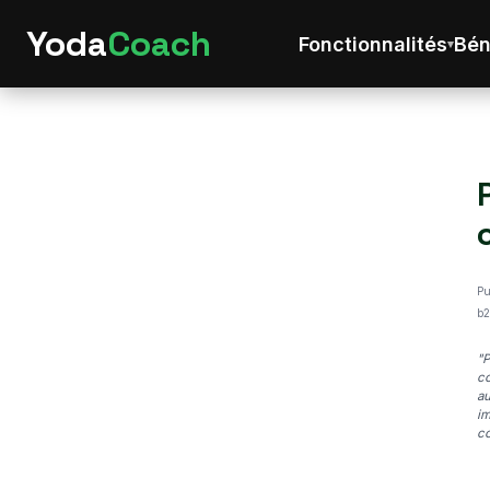
Yoda
Coach
Fonctionnalités
Bén
Pu
b2
"P
co
au
im
co