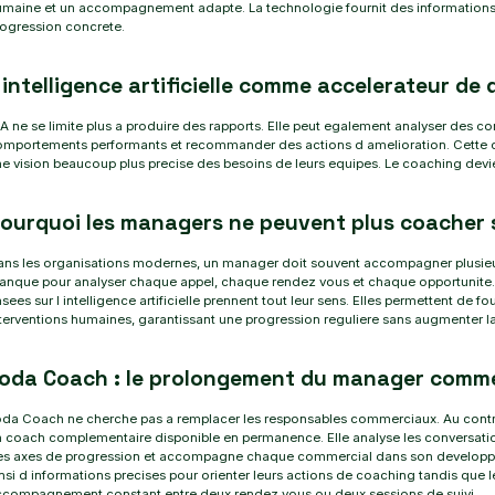
maine et un accompagnement adapte. La technologie fournit des informations
ogression concrete.
 intelligence artificielle comme accelerateur d
IA ne se limite plus a produire des rapports. Elle peut egalement analyser des c
omportements performants et recommander des actions d amelioration. Cette 
e vision beaucoup plus precise des besoins de leurs equipes. Le coaching devient
ourquoi les managers ne peuvent plus coacher 
ans les organisations modernes, un manager doit souvent accompagner plusieu
nque pour analyser chaque appel, chaque rendez vous et chaque opportunite. C
sees sur l intelligence artificielle prennent tout leur sens. Elles permettent de
terventions humaines, garantissant une progression reguliere sans augmenter 
oda Coach : le prolongement du manager comme
da Coach ne cherche pas a remplacer les responsables commerciaux. Au contrair
 coach complementaire disponible en permanence. Elle analyse les conversatio
es axes de progression et accompagne chaque commercial dans son developp
nsi d informations precises pour orienter leurs actions de coaching tandis que
ccompagnement constant entre deux rendez vous ou deux sessions de suivi.