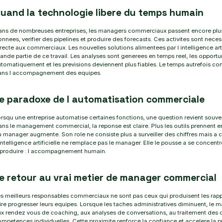
uand la technologie libere du temps humain
ans de nombreuses entreprises, les managers commerciaux passent encore plus
nnees, verifier des pipelines et produire des forecasts. Ces activites sont neces
recte aux commerciaux. Les nouvelles solutions alimentees par l intelligence art
ande partie de ce travail. Les analyses sont generees en temps reel, les opportun
tomatiquement et les previsions deviennent plus fiables. Le temps autrefois cons
ans l accompagnement des equipes.
e paradoxe de l automatisation commerciale
rsqu une entreprise automatise certaines fonctions, une question revient souven
ns le management commercial, la reponse est claire. Plus les outils prennent en 
 manager augmente. Son role ne consiste plus a surveiller des chiffres mais a 
intelligence artificielle ne remplace pas le manager. Elle le pousse a se concen
eproduire : l accompagnement humain.
e retour au vrai metier de manager commercial
s meilleurs responsables commerciaux ne sont pas ceux qui produisent les rappor
ire progresser leurs equipes. Lorsque les taches administratives diminuent, l
x rendez vous de coaching, aux analyses de conversations, au traitement des
mpetences individuelles. Cette proximite renforce la confiance et accelere la