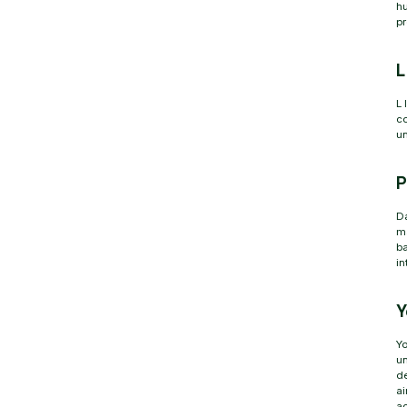
hu
pr
L
L 
c
un
P
D
ma
ba
in
Y
Yo
un
d
ai
a