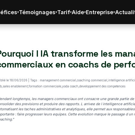
éfices
Témoignages
Tarif
Aide
Entreprise
Actuali
Pourquoi l IA transforme les ma
commerciaux en coachs de perf
blié le 18/06/2026 | Tags : management commercial,coaching commercial,intelligence artific
b,sales enablement,formation commerciale,yoda coach,developpement des competences
endant longtemps, les managers commerciaux ont consacre une grande partie de l
nsolider des previsions et produire des rapports. L arrivee de l intelligence artifi
tomatisant les taches administratives et analytiques, elle permet aux responsables
portante : faire progresser leurs equipes. Cette evolution marque le passage d
aching."