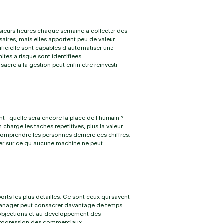
ieurs heures chaque semaine a collecter des
saires, mais elles apportent peu de valeur
ificielle sont capables d automatiser une
ites a risque sont identifiees
acre a la gestion peut enfin etre reinvesti
t : quelle sera encore la place de l humain ?
charge les taches repetitives, plus la valeur
comprendre les personnes derriere ces chiffres.
trer sur ce qu aucune machine ne peut
ts les plus detailles. Ce sont ceux qui savent
e manager peut consacrer davantage de temps
 objections et au developpement des
 progression des commerciaux.