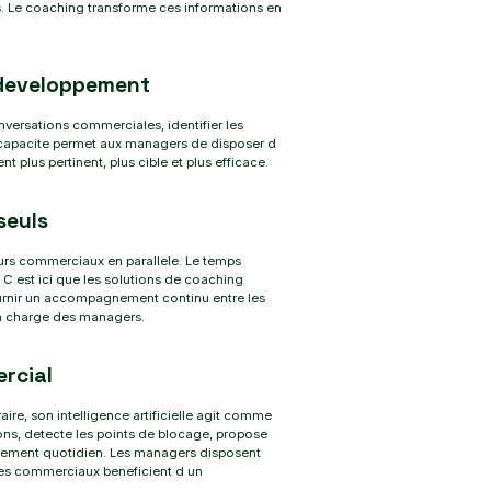
. Le coaching transforme ces informations en
e developpement
onversations commerciales, identifier les
capacite permet aux managers de disposer d
 plus pertinent, plus cible et plus efficace.
seuls
rs commerciaux en parallele. Le temps
 est ici que les solutions de coaching
 fournir un accompagnement continu entre les
la charge des managers.
rcial
e, son intelligence artificielle agit comme
ns, detecte les points de blocage, propose
ement quotidien. Les managers disposent
 les commerciaux beneficient d un