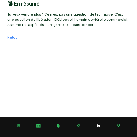
💣 En résumé
Tu veux vendre plus ? Ce n’est pas une question de technique. C’est
une question de libération. Débloque l’humain derrière le commercial.
Assume tes aspérités. Et regarde les deals tomber.
Retour
💬
✉️
🔒
⚖️
💡
in