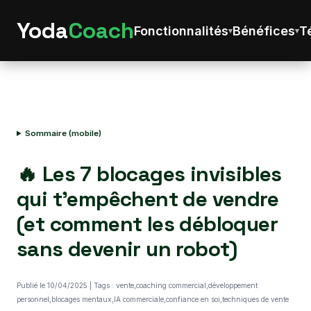
Yoda
Coach
Fonctionnalités
Bénéfices
T
Sommaire (mobile)
🔥 Les 7 blocages invisibles
qui t’empêchent de vendre
(et comment les débloquer
sans devenir un robot)
Publié le 10/04/2025 | Tags : vente,coaching commercial,développement
personnel,blocages mentaux,IA commerciale,confiance en soi,techniques de vente