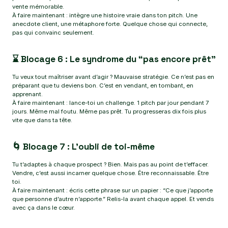
vente mémorable.
À faire maintenant : intègre une histoire vraie dans ton pitch. Une
anecdote client, une métaphore forte. Quelque chose qui connecte,
pas qui convainc seulement.
⌛ Blocage 6 : Le syndrome du “pas encore prêt”
Tu veux tout maîtriser avant d’agir ? Mauvaise stratégie. Ce n’est pas en
préparant que tu deviens bon. C’est en vendant, en tombant, en
apprenant.
À faire maintenant : lance-toi un challenge. 1 pitch par jour pendant 7
jours. Même mal foutu. Même pas prêt. Tu progresseras dix fois plus
vite que dans ta tête.
🌀 Blocage 7 : L’oubli de toi-même
Tu t’adaptes à chaque prospect ? Bien. Mais pas au point de t’effacer.
Vendre, c’est aussi incarner quelque chose. Être reconnaissable. Être
toi.
À faire maintenant : écris cette phrase sur un papier : “Ce que j’apporte
que personne d’autre n’apporte.” Relis-la avant chaque appel. Et vends
avec ça dans le cœur.