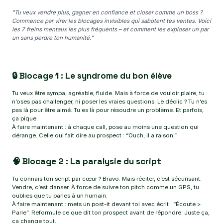
"Tu veux vendre plus, gagner en confiance et closer comme un boss ?
Commence par virer les blocages invisibles qui sabotent tes ventes. Voici
les 7 freins mentaux les plus fréquents – et comment les exploser un par
un sans perdre ton humanité."
🔒 Blocage 1 : Le syndrome du bon élève
Tu veux être sympa, agréable, fluide. Mais à force de vouloir plaire, tu
n’oses pas challenger, ni poser les vraies questions. Le déclic ? Tu n’es
pas là pour être aimé. Tu es là pour résoudre un problème. Et parfois,
ça pique.
À faire maintenant : à chaque call, pose au moins une question qui
dérange. Celle qui fait dire au prospect : “Ouch, il a raison.”
🧠 Blocage 2 : La paralysie du script
Tu connais ton script par cœur ? Bravo. Mais réciter, c’est sécurisant.
Vendre, c’est danser. À force de suivre ton pitch comme un GPS, tu
oublies que tu parles à un humain.
À faire maintenant : mets un post-it devant toi avec écrit : “Écoute >
Parle”. Reformule ce que dit ton prospect avant de répondre. Juste ça,
ça change tout.