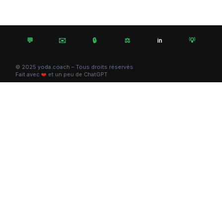
💬
✉️
🔒
⚖️
💡
in
© 2025 yoda.coach – Tous droits réservés
Fait avec
❤️
et un peu de ChatGPT