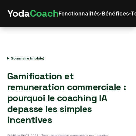
Yoda
Coach
Fonctionnalités
Bénéfices
T
Sommaire (mobile)
Gamification et
remuneration commerciale :
pourquoi le coaching IA
depasse les simples
incentives
Publié le 19/06/2026 | Tags : gamification commerciale,remuneration