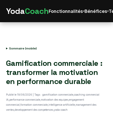
Yoda
Coach
Fonctionnalités
Bénéfices
T
Sommaire (mobile)
Gamification commerciale :
transformer la motivation
en performance durable
Publié le 19/06/2026 | Tags : gamification commerciale,coaching commercial
IA,performance commerciale,motivation des equipes,engagement
commercial,formation commerciale,intelligence artificielle,management des
ventes,developpement des competences,yoda coach