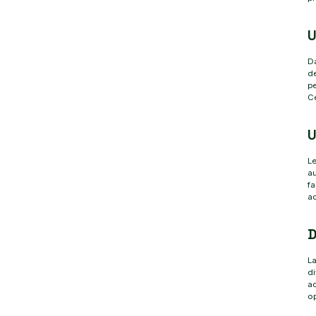
U
Da
de
pe
Ce
U
Le
au
fa
ac
D
La
di
a
op