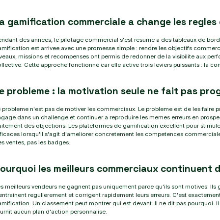
a gamification commerciale a change les regles 
ndant des annees, le pilotage commercial s'est resume a des tableaux de bord 
mification est arrivee avec une promesse simple : rendre les objectifs comme
veaux, missions et recompenses ont permis de redonner de la visibilite aux pe
llective. Cette approche fonctionne car elle active trois leviers puissants : la c
e probleme : la motivation seule ne fait pas pro
 probleme n'est pas de motiver les commerciaux. Le probleme est de les faire p
gage dans un challenge et continuer a reproduire les memes erreurs en prospe
aitement des objections. Les plateformes de gamification excellent pour stimuler
ficaces lorsqu'il s'agit d'ameliorer concretement les competences commercial
s ventes, pas les badges.
ourquoi les meilleurs commerciaux continuent 
s meilleurs vendeurs ne gagnent pas uniquement parce qu'ils sont motives. Ils 
entrainent regulierement et corrigent rapidement leurs erreurs. C'est exactement
mification. Un classement peut montrer qui est devant. Il ne dit pas pourquoi. I
urnit aucun plan d'action personnalise.