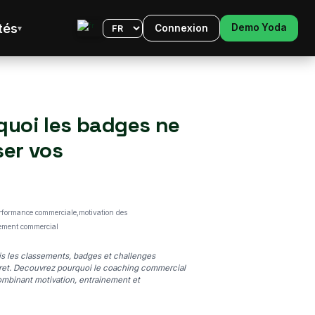
tés
Demo Yoda
Connexion
Langue
quoi les badges ne
ser vos
erformance commerciale,motivation des
ement commercial
s les classements, badges et challenges
ncret. Decouvrez pourquoi le coaching commercial
mbinant motivation, entrainement et