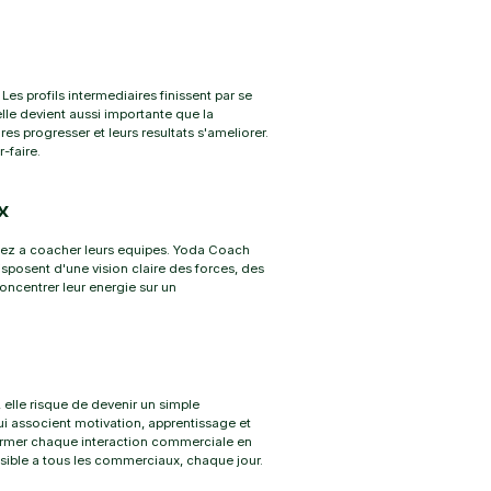
s profils intermediaires finissent par se
le devient aussi importante que la
s progresser et leurs resultats s'ameliorer.
-faire.
x
sez a coacher leurs equipes. Yoda Coach
posent d'une vision claire des forces, des
oncentrer leur energie sur un
elle risque de devenir un simple
qui associent motivation, apprentissage et
rmer chaque interaction commerciale en
sible a tous les commerciaux, chaque jour.