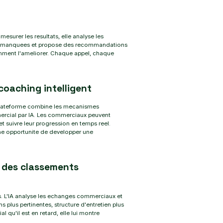
esurer les resultats, elle analyse les
ites manquees et propose des recommandations
mment l'ameliorer. Chaque appel, chaque
coaching intelligent
a plateforme combine les mecanismes
ercial par IA. Les commerciaux peuvent
et suivre leur progression en temps reel.
ne opportunite de developper une
 des classements
ns. L'IA analyse les echanges commerciaux et
ns plus pertinentes, structure d'entretien plus
 qu'il est en retard, elle lui montre