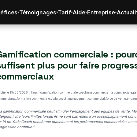
éfices
Témoignages
Tarif
Aide
Entreprise
Actuali
Gamification commerciale : pour
suffisent plus pour faire progres
commerciaux
blié le 19/06/2026 | Tags : gamification commerciale,coaching commercial,ia commerciale,p
mmerciaux,formation commerciale,yoda coach,management commercial,force de vente,engag
a gamification commerciale peut stimuler l'engagement des equipes de vente. Mai
teignent vite leurs limites lorsqu'ils ne sont pas relies a un accompagnement co
r IA de Yoda Coach transforme durablement les performances commerciales en co
ogression continue."