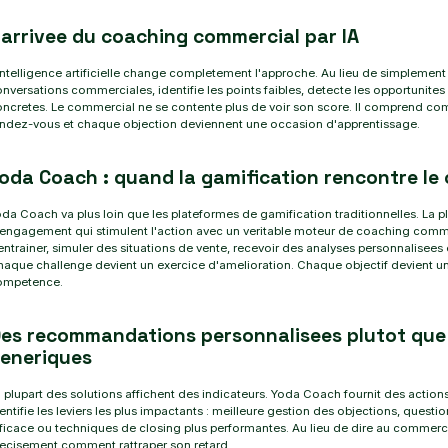
'arrivee du coaching commercial par IA
intelligence artificielle change completement l'approche. Au lieu de simplement m
nversations commerciales, identifie les points faibles, detecte les opportun
ncretes. Le commercial ne se contente plus de voir son score. Il comprend co
ndez-vous et chaque objection deviennent une occasion d'apprentissage.
oda Coach : quand la gamification rencontre le 
da Coach va plus loin que les plateformes de gamification traditionnelles. L
engagement qui stimulent l'action avec un veritable moteur de coaching comm
entrainer, simuler des situations de vente, recevoir des analyses personnalisees 
aque challenge devient un exercice d'amelioration. Chaque objectif devient u
ompetence.
es recommandations personnalisees plutot que
eneriques
 plupart des solutions affichent des indicateurs. Yoda Coach fournit des actio
entifie les leviers les plus impactants : meilleure gestion des objections, questio
ficace ou techniques de closing plus performantes. Au lieu de dire au commercial
ecisement comment rattraper son retard.