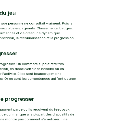
du jeu
que personne ne consultait vraiment. Puis la
rciaux plus engageants. Classements, badges,
rformances et de creer une dynamique
ompetition, la reconnaissance et la progression.
gresser
rogresser. Un commercial peut etre tres
ction, en decouverte des besoins ou en
 l'activite. Elles sont beaucoup moins
es. Or ce sont les competences qui font gagner
de progresser
gagnent parce qu'ils recoivent du feedback,
 ce qui manque a la plupart des dispositifs de
l ne montre pas comment s'ameliorer. Il ne