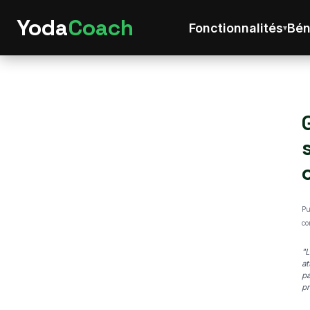
Yoda
Coach
Fonctionnalités
Bén
Pu
co
"L
at
pa
pr