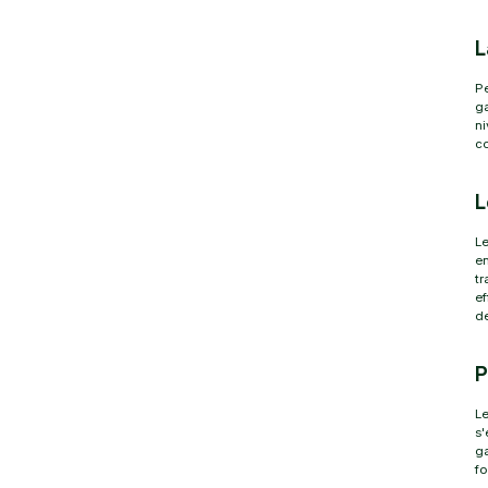
L
Pe
ga
ni
co
L
Le
en
tr
ef
de
P
Le
s'
ga
fo