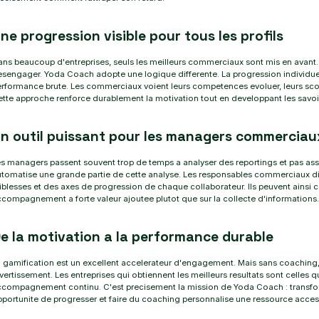
ne progression visible pour tous les profils
ns beaucoup d'entreprises, seuls les meilleurs commerciaux sont mis en avant. Le
sengager. Yoda Coach adopte une logique differente. La progression individuel
rformance brute. Les commerciaux voient leurs competences evoluer, leurs score
tte approche renforce durablement la motivation tout en developpant les savoir
n outil puissant pour les managers commerciau
s managers passent souvent trop de temps a analyser des reportings et pas as
tomatise une grande partie de cette analyse. Les responsables commerciaux dis
iblesses et des axes de progression de chaque collaborateur. Ils peuvent ainsi c
compagnement a forte valeur ajoutee plutot que sur la collecte d'informations.
e la motivation a la performance durable
 gamification est un excellent accelerateur d'engagement. Mais sans coaching, 
vertissement. Les entreprises qui obtiennent les meilleurs resultats sont celles 
ccompagnement continu. C'est precisement la mission de Yoda Coach : transfo
portunite de progresser et faire du coaching personnalise une ressource acces