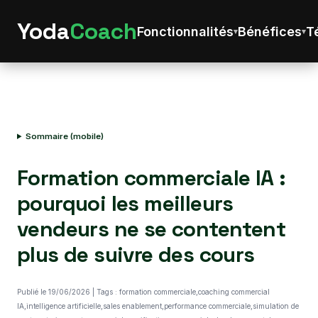
Yoda
Coach
Fonctionnalités
Bénéfices
T
Sommaire (mobile)
Formation commerciale IA :
pourquoi les meilleurs
vendeurs ne se contentent
plus de suivre des cours
Publié le 19/06/2026 | Tags : formation commerciale,coaching commercial
IA,intelligence artificielle,sales enablement,performance commerciale,simulation de