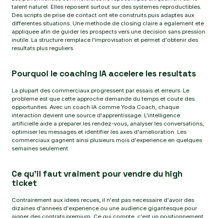
talent naturel. Elles reposent surtout sur des systemes reproductibles.
Des scripts de prise de contact ont ete construits puis adaptes aux
differentes situations. Une methode de closing claire a egalement ete
appliquee afin de guider les prospects vers une decision sans pression
inutile. La structure remplace l'improvisation et permet d'obtenir des
resultats plus reguliers.
Pourquoi le coaching IA accelere les resultats
La plupart des commerciaux progressent par essais et erreurs. Le
probleme est que cette approche demande du temps et coute des
opportunites. Avec un coach IA comme Yoda Coach, chaque
interaction devient une source d'apprentissage. L'intelligence
artificielle aide a preparer les rendez-vous, analyser les conversations,
optimiser les messages et identifier les axes d'amelioration. Les
commerciaux gagnent ainsi plusieurs mois d'experience en quelques
semaines seulement.
Ce qu'il faut vraiment pour vendre du high
ticket
Contrairement aux idees recues, il n'est pas necessaire d'avoir des
dizaines d'annees d'experience ou une audience gigantesque pour
signer des contrats premium. Ce qui compte, c'est un positionnement