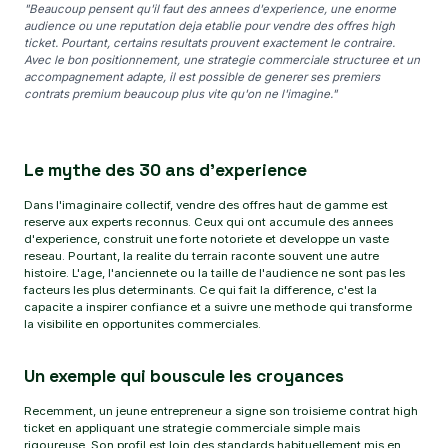
"Beaucoup pensent qu'il faut des annees d'experience, une enorme
audience ou une reputation deja etablie pour vendre des offres high
ticket. Pourtant, certains resultats prouvent exactement le contraire.
Avec le bon positionnement, une strategie commerciale structuree et un
accompagnement adapte, il est possible de generer ses premiers
contrats premium beaucoup plus vite qu'on ne l'imagine."
Le mythe des 30 ans d'experience
Dans l'imaginaire collectif, vendre des offres haut de gamme est
reserve aux experts reconnus. Ceux qui ont accumule des annees
d'experience, construit une forte notoriete et developpe un vaste
reseau. Pourtant, la realite du terrain raconte souvent une autre
histoire. L'age, l'anciennete ou la taille de l'audience ne sont pas les
facteurs les plus determinants. Ce qui fait la difference, c'est la
capacite a inspirer confiance et a suivre une methode qui transforme
la visibilite en opportunites commerciales.
Un exemple qui bouscule les croyances
Recemment, un jeune entrepreneur a signe son troisieme contrat high
ticket en appliquant une strategie commerciale simple mais
rigoureuse. Son profil est loin des standards habituellement mis en