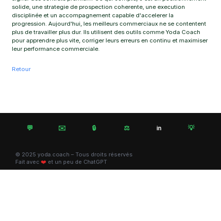
solide, une strategie de prospection coherente, une execution
disciplinée et un accompagnement capable d'accelerer la
progression. Aujourd'hui, les meilleurs commerciaux ne se contentent
plus de travailler plus dur. Ils utilisent des outils comme Yoda Coach
pour apprendre plus vite, corriger leurs erreurs en continu et maximiser
leur performance commerciale.
Retour
💬
✉️
🔒
⚖️
💡
in
© 2025 yoda.coach – Tous droits réservés
Fait avec
❤️
et un peu de ChatGPT