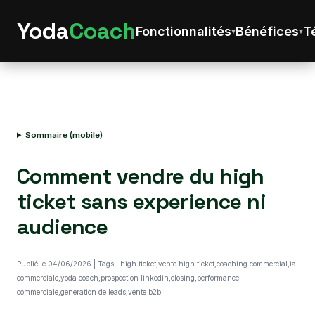
Yoda
Coach
Fonctionnalités
Bénéfices
T
Sommaire (mobile)
Comment vendre du high
ticket sans experience ni
audience
Publié le 04/06/2026 | Tags : high ticket,vente high ticket,coaching commercial,ia
commerciale,yoda coach,prospection linkedin,closing,performance
commerciale,generation de leads,vente b2b