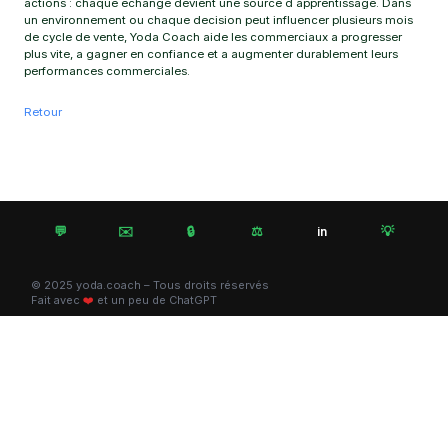
actions : chaque echange devient une source d apprentissage. Dans
un environnement ou chaque decision peut influencer plusieurs mois
de cycle de vente, Yoda Coach aide les commerciaux a progresser
plus vite, a gagner en confiance et a augmenter durablement leurs
performances commerciales.
Retour
💬
✉️
🔒
⚖️
💡
in
© 2025 yoda.coach – Tous droits réservés
Fait avec
❤️
et un peu de ChatGPT