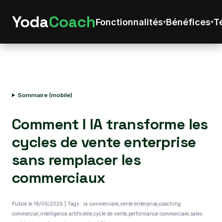
Yoda
Coach
Fonctionnalités
Bénéfices
T
Sommaire (mobile)
Comment l IA transforme les
cycles de vente enterprise
sans remplacer les
commerciaux
Publié le 18/06/2026 | Tags : ia commerciale,vente enterprise,coaching
commercial,intelligence artificielle,cycle de vente,performance commerciale,sales