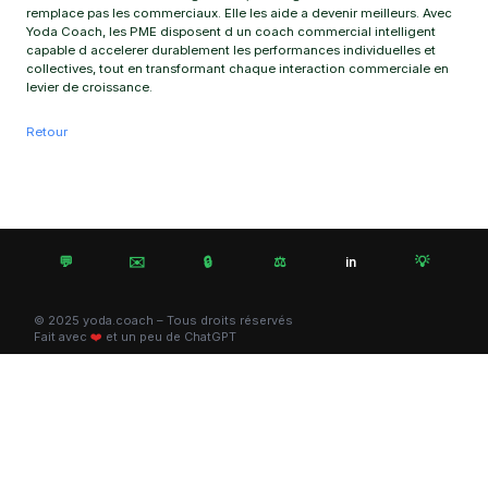
remplace pas les commerciaux. Elle les aide a devenir meilleurs. Avec
Yoda Coach, les PME disposent d un coach commercial intelligent
capable d accelerer durablement les performances individuelles et
collectives, tout en transformant chaque interaction commerciale en
levier de croissance.
Retour
💬
✉️
🔒
⚖️
💡
in
© 2025 yoda.coach – Tous droits réservés
Fait avec
❤️
et un peu de ChatGPT