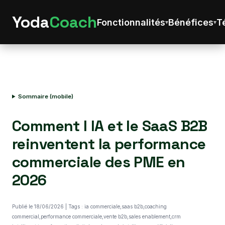
Yoda
Coach
Fonctionnalités
Bénéfices
T
Sommaire (mobile)
Comment l IA et le SaaS B2B
reinventent la performance
commerciale des PME en
2026
Publié le 18/06/2026 | Tags : ia commerciale,saas b2b,coaching
commercial,performance commerciale,vente b2b,sales enablement,crm