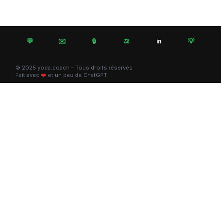
💬
✉️
🔒
⚖️
💡
in
© 2025 yoda.coach – Tous droits réservés
Fait avec
❤️
et un peu de ChatGPT