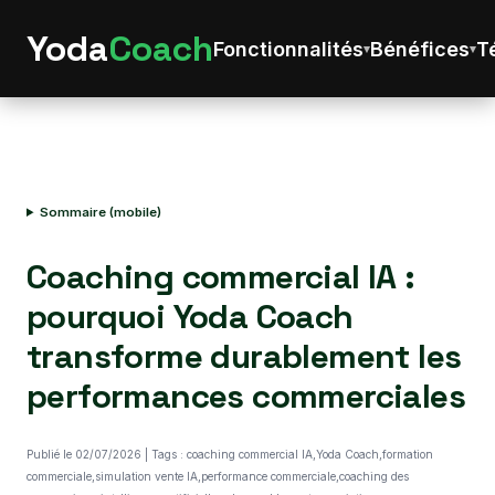
Yoda
Coach
Fonctionnalités
Bénéfices
T
Sommaire (mobile)
Coaching commercial IA :
pourquoi Yoda Coach
transforme durablement les
performances commerciales
Publié le 02/07/2026 | Tags : coaching commercial IA,Yoda Coach,formation
commerciale,simulation vente IA,performance commerciale,coaching des