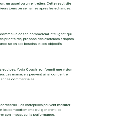
n, un appel ou un entretien. Cette reactivite
sieurs jours ou semaines apres les echanges.
t comme un coach commercial intelligent qui
s prioritaires, propose des exercices adaptes
ce selon ses besoins et ses objectifs.
s equipes. Yoda Coach leur fournit une vision
eur. Les managers peuvent ainsi concentrer
ormances commerciales.
scorecards. Les entreprises peuvent mesurer
fier les comportements qui generent les
rer son impact sur la performance.