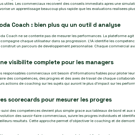
us utiles. Les commerciaux recoivent des conseils immediats apres une simulatio
vorise un apprentissage beaucoup plus rapide que les evaluations realisees plu
oda Coach : bien plus qu un outil d analyse
da Coach ne se contente pas de mesurer les performances. La plateforme agi
compagne chaque utilisateur dans sa progression. L'IA identifie les competence
 construit un parcours de developpement personnalise. Chaque commercial avan
ne visibilite complete pour les managers
s responsables commerciaux ont besoin d'informations fiables pour piloter leur
aire des competences, des progres et des axes de travail de chaque collaborat
urs actions de coaching sur les sujets qui auront le plus d'impact sur les perf
es scorecards pour mesurer les progres
 suivi des competences devient plus simple grace aux tableaux de bord et aux 
evolution des savoir-faire commerciaux, suivre les progres individuels et identi
illeurs resultats. Cette approche permet d'objectiver le coaching et de demont