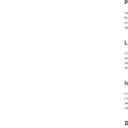
P
Le
En
ma
de
L
L'
u
so
di
I
L'
L'
de
ci
D