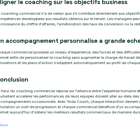
ligner le coaching sur les objectifs business
 coaching commercial n'a de valeur que s'il contribue directement aux objectifs
mpetences developpees aux resultats obtenus sur le terrain. Les managers peuven
 croissance du chiffre d'affaires, l'amelioration des taux de conversion ou la re
n accompagnement personnalise a grande eche
aque commercial possede un niveau d'experience, des forces et des difficultes qui
rmet enfin de personnaliser le coaching sans augmenter la charge de travail 
mulations et les plans d'action s'adaptent automatiquement au profil de chaque 
onclusion
 futur du coaching commercial repose sur l'alliance entre l'expertise humaine et l'
uhaitent accelerer les performances de leurs equipes doivent aller au-dela des
ccompagnements occasionnels. Avec Yoda Coach, chaque interaction devient 
mulation un outil de progression et chaque commercial beneficie d'un accomp
rmet aujourd'hui d'obtenir les meilleurs resultats commerciaux de maniere dura
etour