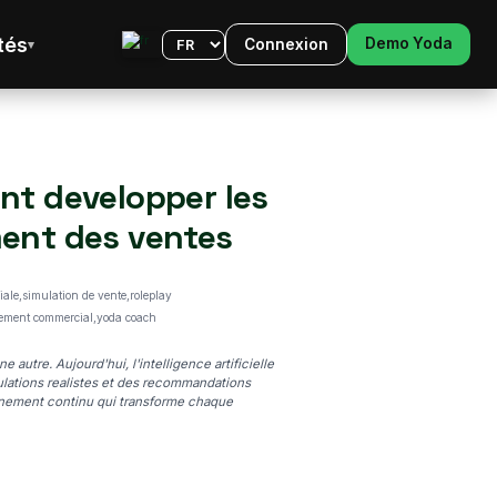
tés
Demo Yoda
Connexion
Langue
nt developper les
ent des ventes
iale,simulation de vente,roleplay
ement commercial,yoda coach
utre. Aujourd'hui, l'intelligence artificielle
ulations realistes et des recommandations
gnement continu qui transforme chaque