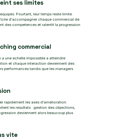
int ses limites
quipes. Pourtant, leur temps reste limite.
nt difficile d'accompagner chaque commercial de
nt des competences et ralentit la progression
oaching commercial
 a une echelle impossible a atteindre
ion et chaque interaction deviennent des
urs performances tandis que les managers
sion
er rapidement les axes d'amelioration.
ent les resultats : gestion des objections,
ogression deviennent alors beaucoup plus
s vite