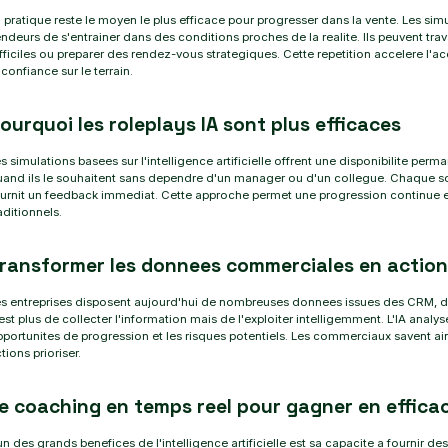
 pratique reste le moyen le plus efficace pour progresser dans la vente. Les s
ndeurs de s'entrainer dans des conditions proches de la realite. Ils peuvent trav
fficiles ou preparer des rendez-vous strategiques. Cette repetition accelere l'
 confiance sur le terrain.
ourquoi les roleplays IA sont plus efficaces
s simulations basees sur l'intelligence artificielle offrent une disponibilite pe
and ils le souhaitent sans dependre d'un manager ou d'un collegue. Chaque sce
urnit un feedback immediat. Cette approche permet une progression continue et
aditionnels.
ransformer les donnees commerciales en action
s entreprises disposent aujourd'hui de nombreuses donnees issues des CRM, des
est plus de collecter l'information mais de l'exploiter intelligemment. L'IA analy
portunites de progression et les risques potentiels. Les commerciaux savent ains
tions prioriser.
e coaching en temps reel pour gagner en efficac
un des grands benefices de l'intelligence artificielle est sa capacite a fourni