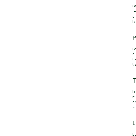
La
ve
di
la
P
Le
qu
fo
tr
T
Le
n'
op
ac
L
L'