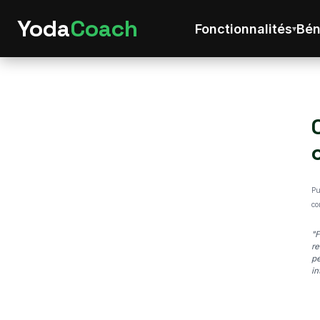
Yoda
Coach
Fonctionnalités
Bén
Pu
co
"F
re
pe
in