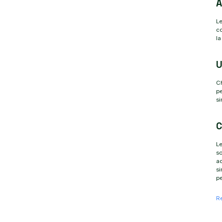
A
Le
co
la
U
Ch
pe
si
C
Le
so
a
si
pe
R