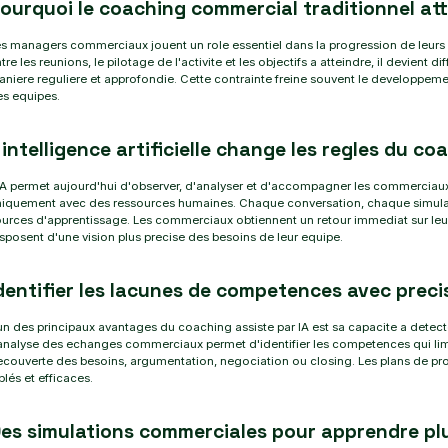
ourquoi le coaching commercial traditionnel atte
s managers commerciaux jouent un role essentiel dans la progression de leurs e
tre les reunions, le pilotage de l'activite et les objectifs a atteindre, il devie
niere reguliere et approfondie. Cette contrainte freine souvent le developpeme
s equipes.
 intelligence artificielle change les regles du c
IA permet aujourd'hui d'observer, d'analyser et d'accompagner les commerciaux
niquement avec des ressources humaines. Chaque conversation, chaque simulat
urces d'apprentissage. Les commerciaux obtiennent un retour immediat sur le
sposent d'une vision plus precise des besoins de leur equipe.
dentifier les lacunes de competences avec preci
un des principaux avantages du coaching assiste par IA est sa capacite a detect
analyse des echanges commerciaux permet d'identifier les competences qui limit
couverte des besoins, argumentation, negociation ou closing. Les plans de pr
blés et efficaces.
es simulations commerciales pour apprendre plu