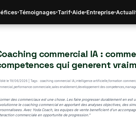
éfices
Témoignages
Tarif
Aide
Entreprise
Actuali
Coaching commercial IA : comme
competences qui generent vraim
blié le 19/06/2026 | Tags : coaching commercial IA,intelligence artificielle,formation commerc
mmercial,performance commerciale,sales enablement,developpement des competences,manag
ormer des commerciaux est une chose. Les faire progresser durablement en est une a
volutionne le coaching commercial en apportant des analyses objectives, des sim
rsonnalisees. Avec Yoda Coach, les equipes de vente beneficient d'un accompa
teraction commerciale en opportunite de progression."