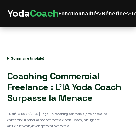
Yoda
Coach
Fonctionnalités
Bénéfices
T
Sommaire (mobile)
Coaching Commercial
Freelance : L'IA Yoda Coach
Surpasse la Menace
Publié le 10/04/2025 | Tags : IA,coaching commercial,freelance,auto-
entrepreneur,performance commerciale,Yoda Coach,intelligence
artificielle,vente,developpement commercial