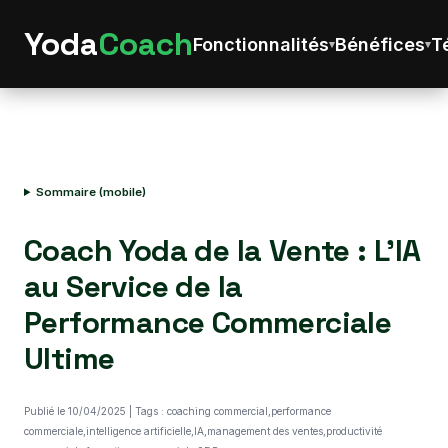
Yoda
Coach
Fonctionnalités
Bénéfices
T
Sommaire (mobile)
Coach Yoda de la Vente : L'IA
au Service de la
Performance Commerciale
Ultime
Publié le 10/04/2025 | Tags : coaching commercial,performance
commerciale,intelligence artificielle,IA,management des ventes,productivité