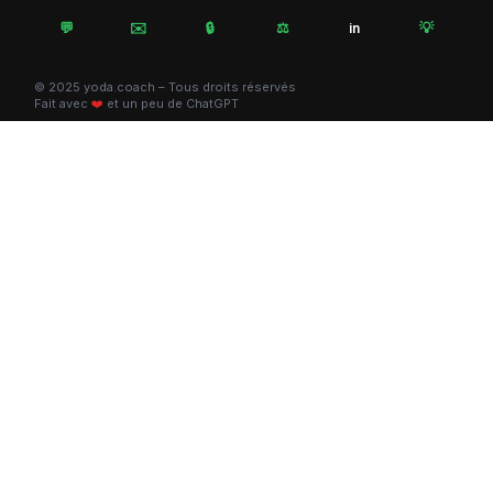
💬
✉️
🔒
⚖️
💡
in
© 2025 yoda.coach – Tous droits réservés
Fait avec
❤️
et un peu de ChatGPT